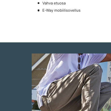
Vahva etuosa
E-Way mobiilisovellus