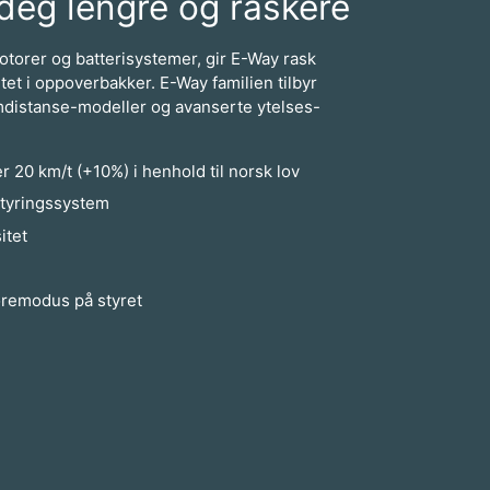
deg lengre og raskere
otorer og batterisystemer, gir E-Way rask
tet i oppoverbakker. E-Way familien tilbyr
distanse-modeller og avanserte ytelses-
r 20 km/t (+10%) i henhold til norsk lov
tyringssystem
itet
jøremodus på styret