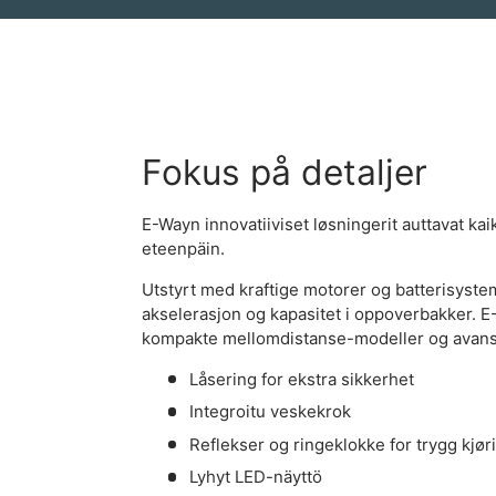
Fokus på detaljer
E-Wayn innovatiiviset løsningerit auttavat k
eteenpäin.
Utstyrt med kraftige motorer og batterisyste
akselerasjon og kapasitet i oppoverbakker. E-
kompakte mellomdistanse-modeller og avanse
Låsering for ekstra sikkerhet
Integroitu veskekrok
Reflekser og ringeklokke for trygg kjør
Lyhyt LED-näyttö