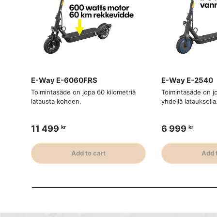
E-Way E-6060FRS
E-Way E-2540
Toimintasäde on jopa 60 kilometriä
Toimintasäde on jo
latausta kohden.
yhdellä latauksella
11 499
6 999
kr
kr
Add to cart
Add 