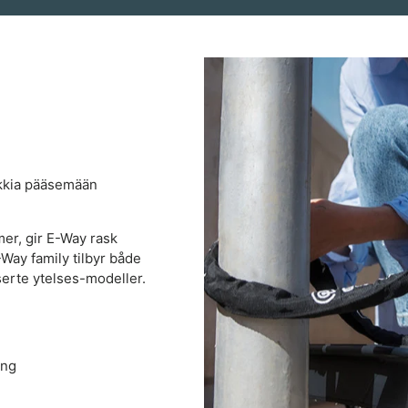
aikkia pääsemään
mer, gir E-Way rask
Way family tilbyr både
rte ytelses-modeller.
ing