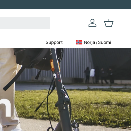
Kirjaudu sisään
Kori
Support
Norja
/
Suomi
Geolocation Button: Norja,