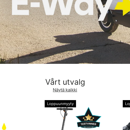
Vårt utvalg
Näytä kaikki
Loppuunmyyty
Lo