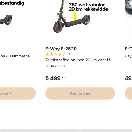
E-Way E-2520
E-
1
pa 40 kilometriä
Käy
Toimintasäde on jopa 20 km yhdellä
.
latauksella.
5 499
49
kr
to cart
Add to cart