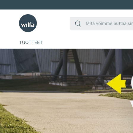
Siirry sisältöön
Etsi
Etsi
TUOTTEET