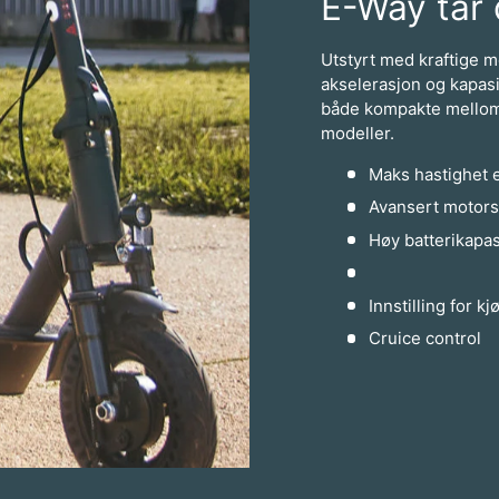
E-Way tar 
Utstyrt med kraftige m
akselerasjon og kapasi
både kompakte mellom
modeller.
Maks hastighet e
Avansert motors
Høy batterikapas
Innstilling for k
Cruice control