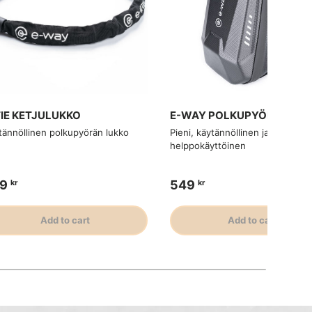
TIE KETJULUKKO
E-WAY POLKUPYÖRÄLAUK
tännöllinen polkupyörän lukko
Pieni, käytännöllinen ja
helppokäyttöinen
9
549
kr
kr
Add to cart
Add to cart