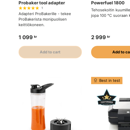
Probaker tool adapter
Powerfuel 1800
1
Tehosekoitin kuumille 
Adapteri ProBakerille - tekee
jopa 100 °C suoraan
ProBakerista monipuolisen
keittiökoneen.
1 099
2 999
kr
kr
Add to cart
Add to ca
Best in test