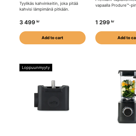
Tyylikäs kahvinkeitin, joka pitää
vapaalla Produre™-pin
kahvisi lämpimänä pitkään.
3 499
1 299
kr
kr
Add to cart
Add to ca
Loppuunmyyty