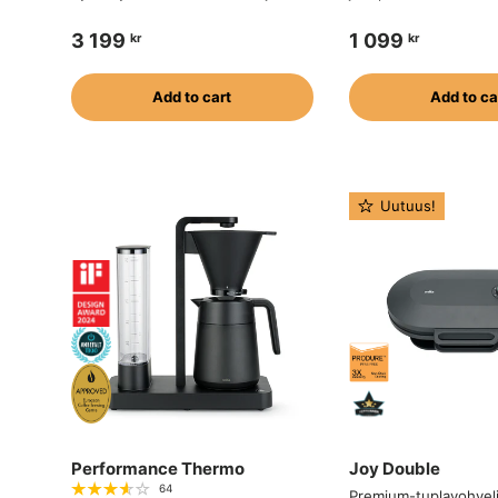
3 199
1 099
kr
kr
Add to cart
Add to ca
Uutuus!
Performance Thermo
Joy Double
64
Premium-tuplavohvel