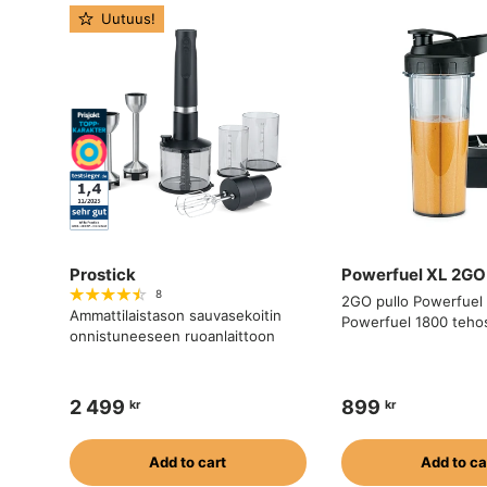
Uutuus!
Prostick
Powerfuel XL 2GO 
8
2GO pullo Powerfuel 
Ammattilaistason sauvasekoitin
Powerfuel 1800 tehos
onnistuneeseen ruoanlaittoon
2 499
899
kr
kr
Add to cart
Add to ca