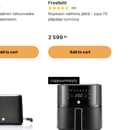
Frostbitt
7
469
taalinen talousvaaka
Nopeasti valmista jäätä – jopa 70
taamiseen
jääpalaa tunnissa
2 599
kr
dd to cart
Add to cart
Loppuunmyyty