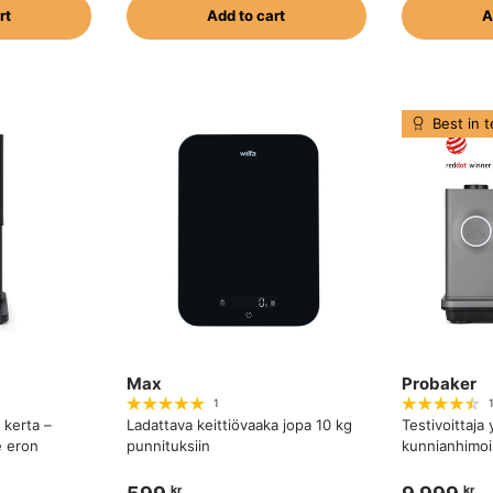
rt
Add to cart
A
Best in t
Max
Probaker
1
kerta –
Ladattava keittiövaaka jopa 10 kg
Testivoittaja
e eron
punnituksiin
kunnianhimoise
kr
kr