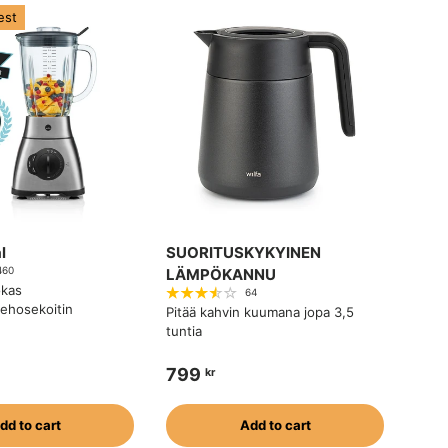
est
l
SUORITUSKYKYINEN
460
LÄMPÖKANNU
okas
64
‑tehosekoitin
Pitää kahvin kuumana jopa 3,5
tuntia
799
kr
dd to cart
Add to cart