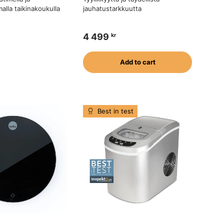
lla taikinakoukulla
jauhatustarkkuutta
4 499
kr
Add to cart
Best in test