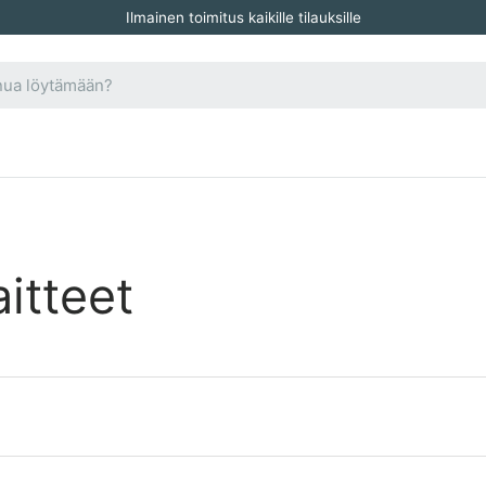
Ilmainen toimitus kaikille tilauksille
aitteet