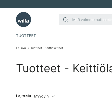
Siirry sisältöön
Etsi
Etsi
TUOTTEET
Etusivu
Tuotteet - Keittiölaitteet
Tuotteet - Keittiöl
Lajittelu
Myydyin