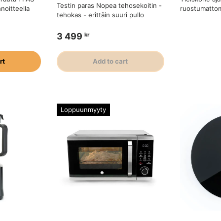
Testin paras Nopea tehosekoitin -
noitteella
ruostumattoma
tehokas - erittäin suuri pullo
3 499
kr
rt
Add to cart
Loppuunmyyty