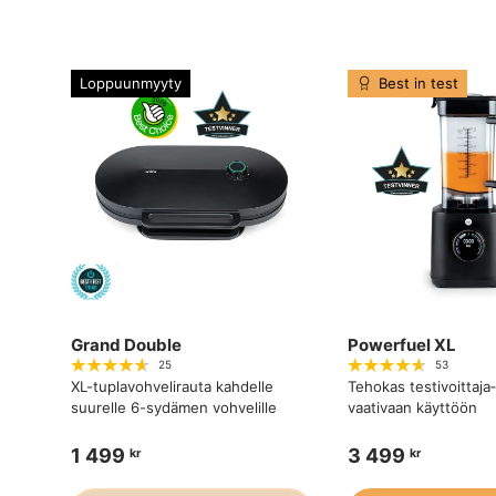
Loppuunmyyty
Best in test
Grand Double
Powerfuel XL
25
53
XL-tuplavohvelirauta kahdelle
Tehokas testivoittaja
suurelle 6-sydämen vohvelille
vaativaan käyttöön
1 499
3 499
kr
kr