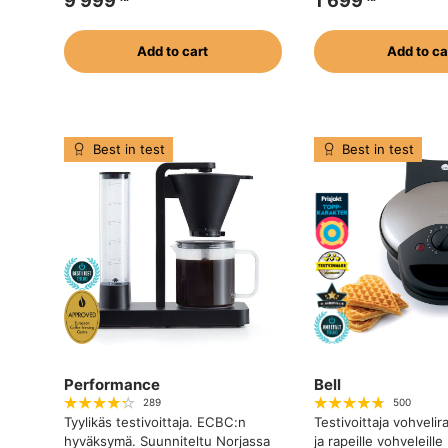
9 999
1 699
Add to cart
Add to ca
Best in test
Best in test
Performance
Bell
289
500
Tyylikäs testivoittaja. ECBC:n
Testivoittaja vohvelir
hyväksymä. Suunniteltu Norjassa
ja rapeille vohveleille