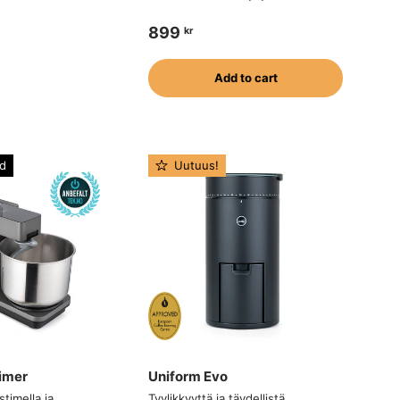
899
kr
Add to cart
d
Uutuus!
imer
Uniform Evo
stimella ja
Tyylikkyyttä ja täydellistä