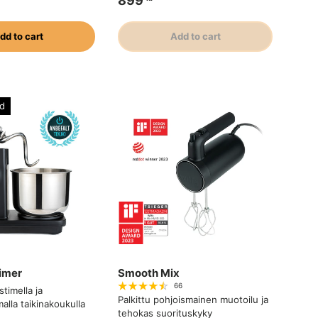
899
dd to cart
Add to cart
d
imer
Smooth Mix
66
stimella ja
Palkittu pohjoismainen muotoilu ja
lla taikinakoukulla
tehokas suorituskyky