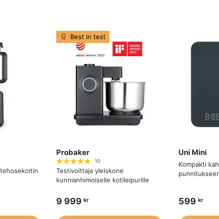
Best in test
Probaker
Uni Mini
10
Kompakti kah
‑tehosekoitin
Testivoittaja yleiskone
punnitukseen
kunnianhimoiselle kotileipurille
9 999
599
kr
kr