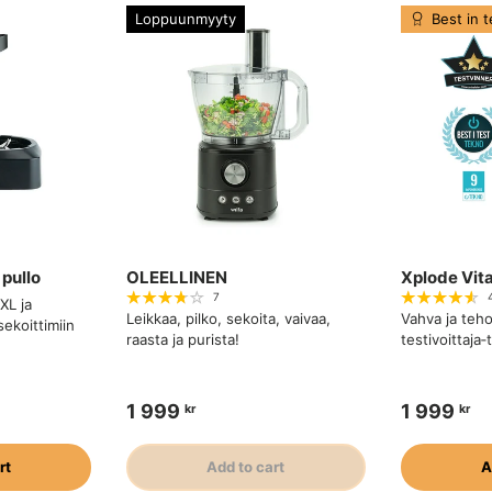
Loppuunmyyty
Best in t
pullo
OLEELLINEN
Xplode Vita
7
XL ja
Leikkaa, pilko, sekoita, vaivaa,
Vahva ja teh
ekoittimiin
raasta ja purista!
testivoittaja
1 999
1 999
kr
kr
rt
Add to cart
A