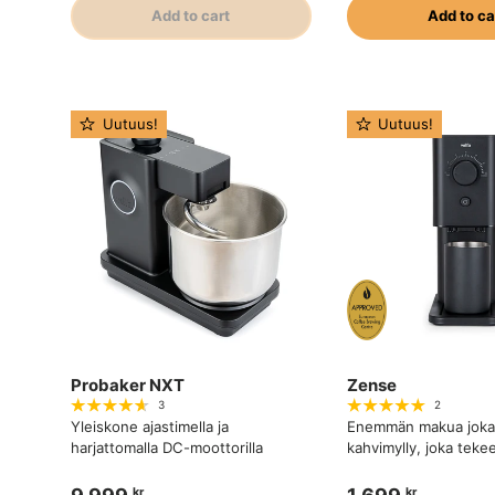
Add to cart
Add to ca
Uutuus!
Uutuus!
Probaker NXT
Zense
3
2
Yleiskone ajastimella ja
Enemmän makua joka 
harjattomalla DC-moottorilla
kahvimylly, joka teke
kr
kr