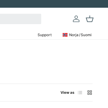
Kirjaudu sisään
Kori
Support
Norja
/
Suomi
Geolocation Button: Norja,
List
Ruutu
View as