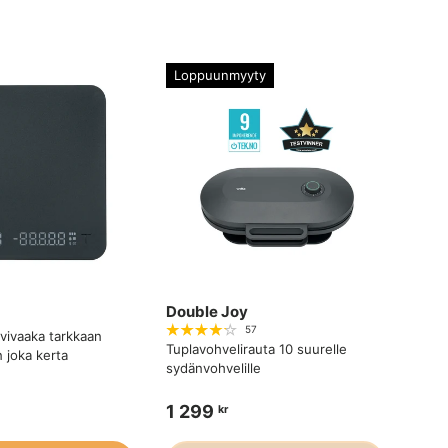
Loppuunmyyty
Double Joy
57
vivaaka tarkkaan
Tuplavohvelirauta 10 suurelle
 joka kerta
sydänvohvelille
1 299
kr