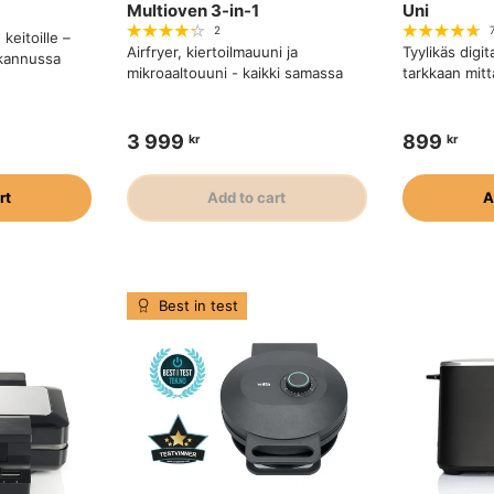
Multioven 3-in-1
Uni
2
keitoille –
Airfryer, kiertoilmauuni ja
Tyylikäs digi
 kannussa
mikroaaltouuni - kaikki samassa
tarkkaan mit
3 999
899
kr
kr
rt
Add to cart
A
Best in test