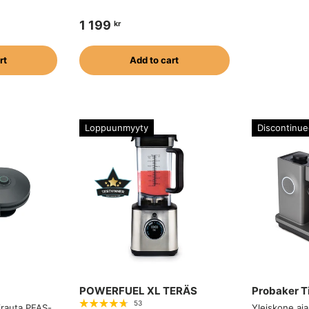
1 199
kr
rt
Add to cart
Loppuunmyyty
Discontinue
POWERFUEL XL TERÄS
Probaker T
53
irauta PFAS-
Yleiskone aja