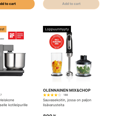
dd to cart
Add to cart
est
Loppuunmyyty
OLENNAINEN MIX&CHOP
17
188
 yleiskone
Sauvasekoitin, jossa on paljon
lle kotileipurille
lisävarusteita
kr