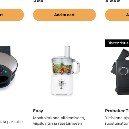
599
9 999
rt
Add to cart
A
Discontinue
Easy
Probaker T
Monitoimikone pilkkomiseen,
Yleiskone aja
auta paksuille
viipalointiin ja raastamiseen
ruostumattoma